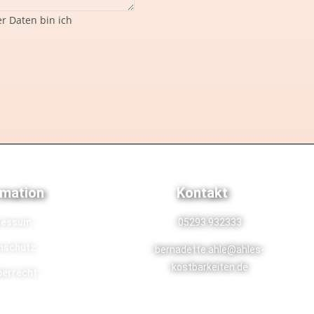
r Daten bin ich
rmation
Kontakt
ressum
05293 932333
nschutz
bernadette.ahle@ahles-
kostbarkeiten.de
berrecht
© 2024 - Website mit viel ♥ erstellt von
Manu Alpaca Services.