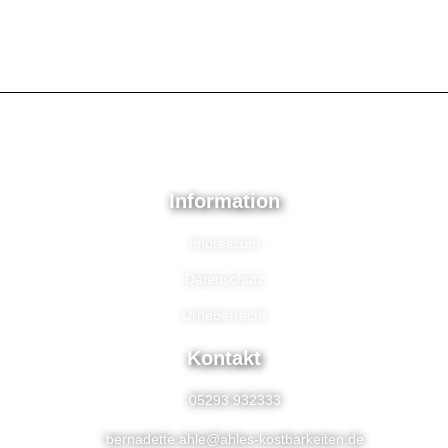
Information
Impressum
Datenschutz
Urheberrecht
Kontakt
05293 932333
bernadette.ahle@ahles-kostbarkeiten.de