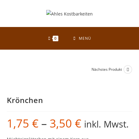
Zum
Inhalt
springen
0
MENÜ
Nächstes Produkt
Krönchen
1,75
€
–
3,50
€
Preisspanne:
inkl. Mwst.
1,75 €
bis
3,50 €