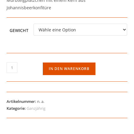
Mürbteigplätzchen mit einem Kern aus
Johannisbeerkonfitüre
GEWICHT
Krönchen
IN DEN WARENKORB
Menge
Artikelnummer:
n. a.
Kategorie:
Ganzjährig