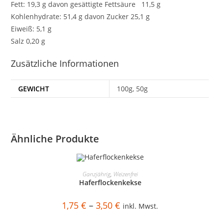
Fett: 19,3 g davon gesättigte Fettsäure 11,5 g
Kohlenhydrate: 51,4 g davon Zucker 25,1 g
Eiweiß: 5,1 g
Salz 0,20 g
Zusätzliche Informationen
GEWICHT
100g, 50g
Ähnliche Produkte
Dieses
Produkt
AUSFÜHRUNG WÄHLEN
Ganzjährig
,
Weizenfrei
weist
Haferflockenkekse
mehrere
Varianten
auf.
Preisspanne:
1,75
€
–
3,50
€
Die
inkl. Mwst.
1,75 €
Optionen
bis
können