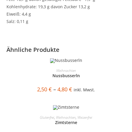
Kohlenhydrate: 19,3 g davon Zucker 13,2 g
Eiweiß: 4,4 g
Salz: 0,11 g
Ähnliche Produkte
Dieses
NICHT VORRÄTIG
Produkt
AUSFÜHRUNG WÄHLEN
Weihnachten
weist
Nussbusserln
mehrere
Varianten
auf.
Preisspanne:
2,50
€
–
4,80
€
Die
inkl. Mwst.
2,50 €
Optionen
bis
können
4,80 €
auf
der
Produktseite
Dieses
gewählt
NICHT VORRÄTIG
Produkt
AUSFÜHRUNG WÄHLEN
Glutenfrei
,
Weihnachten
,
Weizenfrei
werden
weist
Zimtsterne
mehrere
Varianten