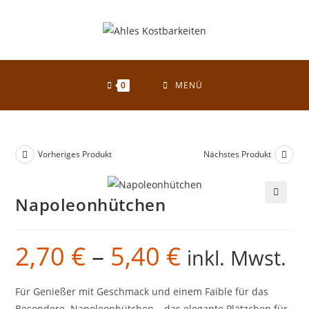
Zum
Inhalt
springen
0
MENÜ
Vorheriges Produkt
Nächstes Produkt
Napoleonhütchen
🔍
2,70
€
–
5,40
€
Preisspanne:
inkl. Mwst.
2,70 €
bis
5,40 €
Für Genießer mit Geschmack und einem Faible für das
Besondere. Napoleonhütchen – das elegante Plätzchen für