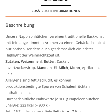
ZUSÄTZLICHE INFORMATIONEN
Beschreibung
Unsere Napoleonhätchen vereinen traditionelle Backkunst
mit fein abgestimmten Aromen zu einem Gebäck, das nicht
nur optisch, sondern auch geschmacklich ein echtes
Highlight der Weihnachtszeit ist.
Zutaten: Weizenmehl, Butter,
Zucker,
Invertzuckersirup,
Mandel
n
, Ei, Milch,
Mohn,
Aprikosen,
Salz
Allergene sind fett gedruckt, es können
produktionsbedingte Spuren von Schalenfrüchten
enthalten sein.
Durchschnittliche Nährwerte je 100 g Napoleonhütchen
Energie: 222 kcal (= 930 kJ)
Fett: 16,7 g davon gesättigte Fettsäure 7,9 g